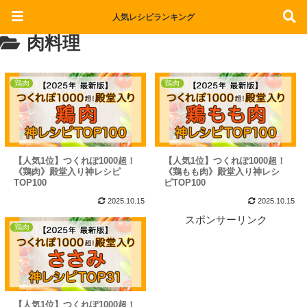
【保存版】つくれぽ10000超！殿堂入り神レシピ
人気レシピランキング
肉料理
鶏肉
鶏肉
【人気1位】つくれぽ1000超！
【人気1位】つくれぽ1000超！
《鶏肉》殿堂入り神レシピ
《鶏もも肉》殿堂入り神レシ
TOP100
ピTOP100
2025.10.15
2025.10.15
スポンサーリンク
鶏肉
【人気1位】つくれぽ1000超！