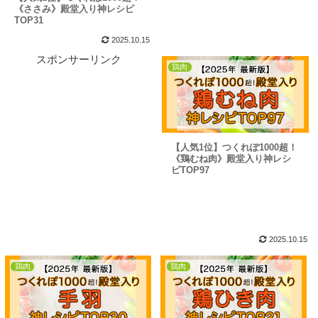
《ささみ》殿堂入り神レシピ
TOP31
2025.10.15
スポンサーリンク
鶏肉
【人気1位】つくれぽ1000超！
《鶏むね肉》殿堂入り神レシ
ピTOP97
2025.10.15
鶏肉
鶏肉